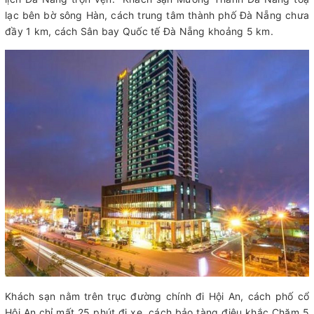
lạc bên bờ sông Hàn, cách trung tâm thành phố Đà Nẵng chưa
đầy 1 km, cách Sân bay Quốc tế Đà Nẵng khoảng 5 km.
Khách sạn nằm trên trục đường chính đi Hội An, cách phố cổ
Hội An chỉ mất 25 phút đi xe, cách bảo tàng điêu khắc Chăm 5