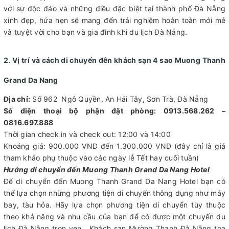
với sự độc đáo và những điều đặc biệt tại thành phố Đà Nẵng
xinh đẹp, hứa hẹn sẽ mang đến trải nghiệm hoàn toàn mới mẻ
và tuyệt vời cho bạn và gia đình khi du lịch Đà Nẵng.
2. Vị trí và cách di chuyển đên khách sạn 4 sao Muong Thanh
Grand Da Nang
Địa chỉ:
Số 962 Ngô Quyền, An Hải Tây, Sơn Trà, Đà Nẵng
Số điện thoại bộ phận đặt phòng: 0913.568.262 –
0816.697.888
Thời gian check in và check out: 12:00 và 14:00
Khoảng giá: 900.000 VND đến 1.300.000 VND (đây chỉ là giá
tham khảo phụ thuộc vào các ngày lễ Tết hay cuối tuần)
Hướng di chuyển đến Muong Thanh Grand Da Nang Hotel
Để di chuyển đến Muong Thanh Grand Da Nang Hotel bạn có
thể lựa chọn những phương tiện di chuyển thông dụng như máy
bay, tàu hỏa. Hãy lựa chọn phương tiện di chuyển tùy thuộc
theo khả năng và nhu cầu của bạn để có được một chuyến du
lịch Đà Nẵng trọn vẹn. Khách sạn Mường Thanh Đà Nẵng toạ