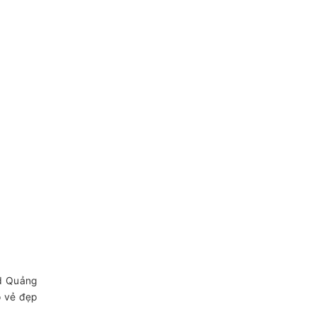
nd Quảng
ộ vẻ đẹp