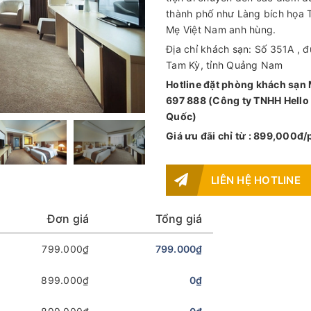
thành phố như Làng bích họa 
Mẹ Việt Nam anh hùng.
Địa chỉ khách sạn: Số 351A ,
Tam Kỳ, tỉnh Quảng Nam
Hotline đặt phòng khách sạ
697 888 (Công ty TNHH Hello
Quốc)
Giá ưu đãi chỉ từ : 899,000đ
LIÊN HỆ HOTLINE
Đơn giá
Tổng giá
799.000₫
799.000₫
899.000₫
0₫