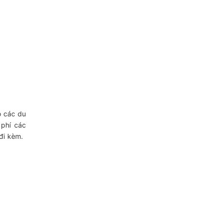
o các du
 phí các
đi kèm.