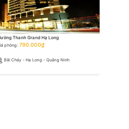
ường Thanh Grand Hạ Long
Mường Th
790.000₫
Liên hệ
iá phòng:
Bãi Cháy - Hạ Long - Quảng Ninh
Hạ Lon