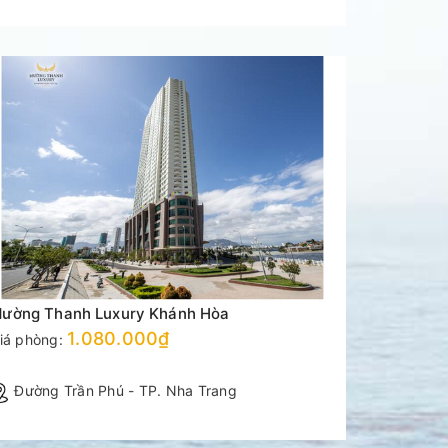
ường Thanh Luxury Khánh Hòa
Mường Th
1.080.000₫
iá phòng:
Giá phòng
Đường Trần Phú - TP. Nha Trang
Phường