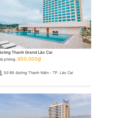
ường Thanh Grand Lào Cai
Mường Th
850.000₫
iá phòng:
Giá phòng
Số 86 đường Thanh Niên - TP. Lào Cai
Số 20 