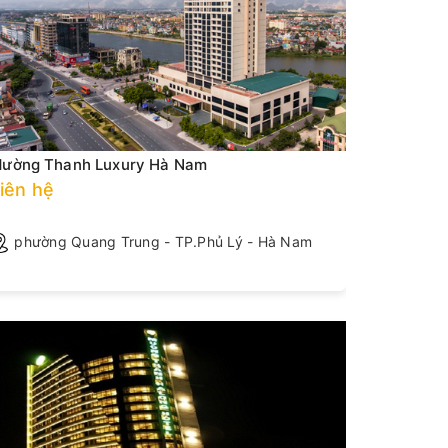
ường Thanh Luxury Hà Nam
Mường Th
iên hệ
Giá phòng
phường Quang Trung - TP.Phủ Lý - Hà Nam
Số 207