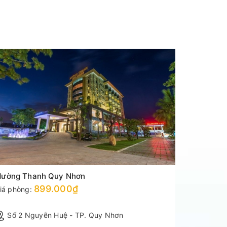
ường Thanh Quy Nhơn
Mường Th
899.000₫
iá phòng:
Giá phòng
Số 2 Nguyễn Huệ - TP. Quy Nhơn
Số 351
Quảng