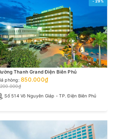
- 29%
ường Thanh Grand Điện Biên Phủ
Mường Th
850.000₫
iá phòng:
Giá phòng
.200.000₫
Số 514 Võ Nguyên Giáp - TP. Điện Biên Phủ
Đường 
Giang