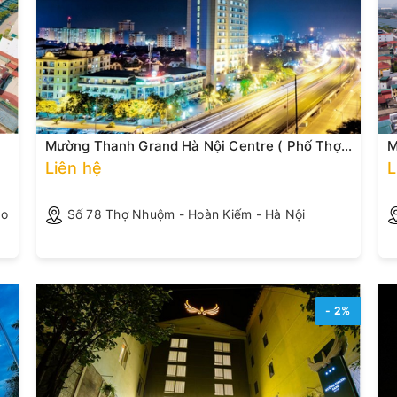
Mường Thanh Grand Hà Nội Centre ( Phố Thợ
M
Nhuộm)
Liên hệ
L
ao
Số 78 Thợ Nhuộm - Hoàn Kiếm - Hà Nội
- 2%