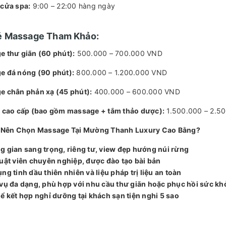
cửa spa:
9:00 – 22:00 hàng ngày
é Massage Tham Khảo:
 thư giãn (60 phút):
500.000 – 700.000 VND
e đá nóng (90 phút):
800.000 – 1.200.000 VND
 chân phản xạ (45 phút):
400.000 – 600.000 VND
 cao cấp (bao gồm massage + tắm thảo dược):
1.500.000 – 2.5
o Nên Chọn Massage Tại Mường Thanh Luxury Cao Bằng?
 gian sang trọng, riêng tư, view đẹp hướng núi rừng
uật viên chuyên nghiệp, được đào tạo bài bản
ng tinh dầu thiên nhiên và liệu pháp trị liệu an toàn
vụ đa dạng, phù hợp với nhu cầu thư giãn hoặc phục hồi sức kh
ể kết hợp nghỉ dưỡng tại khách sạn tiện nghi 5 sao