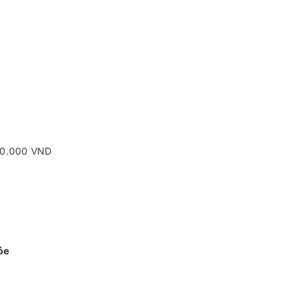
00.000 VND
ỏe