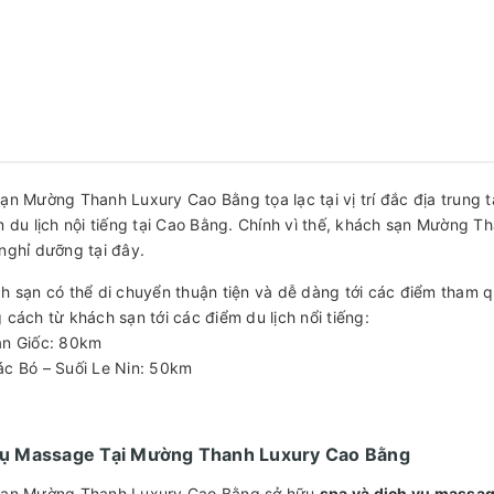
ạn Mường Thanh Luxury Cao Bằng tọa lạc tại vị trí đắc địa trung 
m du lịch nội tiếng tại Cao Bằng. Chính vì thế, khách sạn Mường T
nghỉ dưỡng tại đây.
h sạn có thể di chuyển thuận tiện và dễ dàng tới các điểm tham 
 cách từ khách sạn tới các điểm du lịch nổi tiếng:
ản Giốc: 80km
c Bó – Suối Le Nin: 50km
Vụ Massage Tại Mường Thanh Luxury Cao Bằng
sạn Mường Thanh Luxury Cao Bằng sở hữu
spa và dịch vụ massag