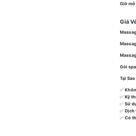
Giờ mở 
Giá V
Massage
Massag
Massage
Gói spa
Tại Sa
✅
Không
✅
Kỹ th
✅
Sử dụ
✅
Dịch 
✅
Có th