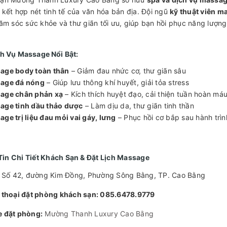
i kết hợp nét tinh tế của văn hóa bản địa. Đội ngũ
kỹ thuật viên m
hăm sóc sức khỏe và thư giãn tối ưu, giúp bạn hồi phục năng lượng,
h Vụ Massage Nổi Bật:
age body toàn thân
– Giảm đau nhức cơ, thư giãn sâu
age đá nóng
– Giúp lưu thông khí huyết, giải tỏa stress
age chân phản xạ
– Kích thích huyệt đạo, cải thiện tuần hoàn má
age tinh dầu thảo dược
– Làm dịu da, thư giãn tinh thần
ge trị liệu đau mỏi vai gáy, lưng
– Phục hồi cơ bắp sau hành trìn
in Chi Tiết Khách Sạn & Đặt Lịch Massage
Số 42, đường Kim Đồng, Phường Sông Bằng, TP. Cao Bằng
 thoại đặt phòng khách sạn: 085.6478.9779
 đặt phòng:
Mường Thanh Luxury Cao Bằng