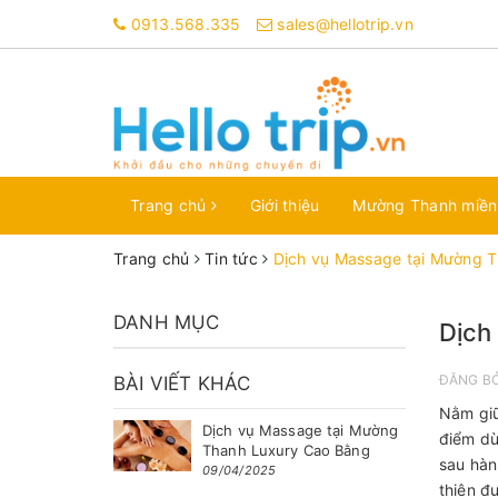
0913.568.335
sales@hellotrip.vn
Trang chủ
Giới thiệu
Mường Thanh miề
Trang chủ
Tin tức
Dịch vụ Massage tại Mường 
DANH MỤC
Dịch
ĐĂNG B
BÀI VIẾT KHÁC
Nằm giữ
Dịch vụ Massage tại Mường
điểm dừ
Thanh Luxury Cao Bằng
sau hàn
09/04/2025
thiên đ