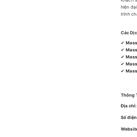
hiện đạ
trình c
Các Dịc
✔
Mass
✔
Mass
✔
Mass
✔
Mass
✔
Massa
Thông T
Địa chỉ:
Số điện
Website