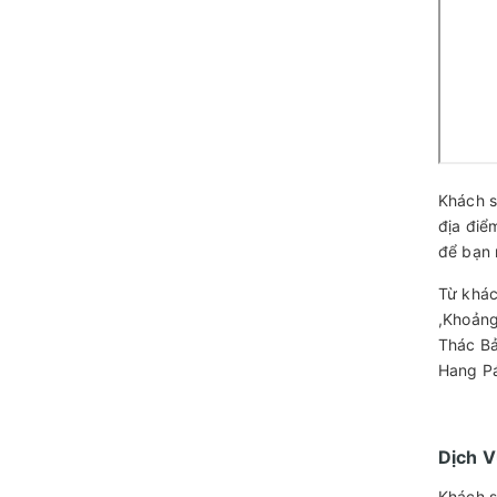
Khách s
địa điể
để bạn 
Từ khác
,Khoảng
Thác B
Hang Pá
Dịch 
Khách 